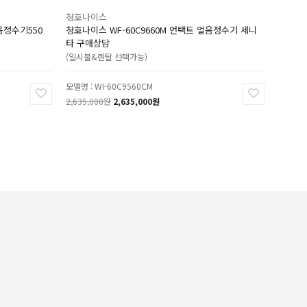
청호나이스
음정수기550
청호나이스 WF-60C9660M 언택트 얼음정수기 세니
타 구매상담
(일시불&렌탈 선택가능)
모델명 : WI-60C9560CM
2,635,000원
2,635,000원