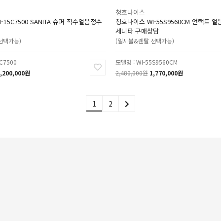
청호나이스
-15C7500 SANITA 슈퍼 직수얼음정수
청호나이스 WI-55S9560CM 언택트 얼
세니타 구매상담
선택가능)
(일시불&렌탈 선택가능)
C7500
모델명 : WI-55S9560CM
,200,000원
2,480,000원
1,770,000원
1
2