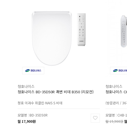
PC
제습공기청정기
운동기구
휴대폰
가습공기청정기
청호나이스
청호나이스
청호나이스 BD-35D50R 쾌변 비데 B350 (리모컨)
청호나이스 CH
청호 이과수 휘클린-NAIS S 비데
(방문관리 / 3
모델명 : BD-35D50R
모델명 : CHB-
월 17,900원
월 19,900원
월