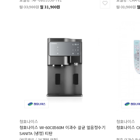
월 33,900원
월 31,900원
월 31,900원
월
청호나이스
청호나이스
청호나이스 WI-60C8560M 이과수 살균 얼음정수기
청호나이스 CH
SANITA (냉정) 티탄
(방문관리 / 36개월 약정)
청호 이과수 B-