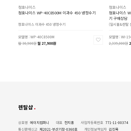
청호나이스
청호나이스
청호나이스 WP-40C8500M 이과수 450 냉정수기
청호나이스 WI
기 구매상담
청호나이스 이과수 450 냉정수기
(일시불&렌탈 
모델명 : WP-40C8500M
모델명 : WI-15
월 30,900원
월 27,900원
2,339,000원
2
렌탈샵
상호명
에이치컴퍼니
대표
전지홍
사업자등록번호
771-11-00374
통신판매신고
제2021-부산기장-0360호
개인정보책임자
김진목