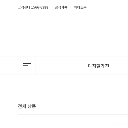
고객센터 1566-6388
공식카톡
페이스북
디지털가전
TV
정수기
공기청정기
의류청정기
비데
냉장고
음식물처리기
에어컨
안마의자
연수기
김치냉장고
전기레인지
제습청정기
매트리스
전체 상품
세탁기
후드
가습청정기
반려동물가전
건조기
식기세척기
난방기
청소기