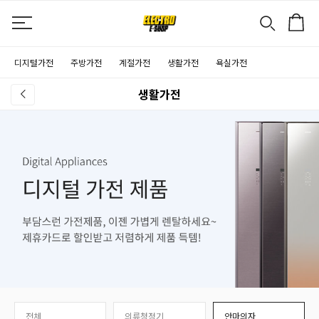
디지털가전
주방가전
계절가전
생활가전
욕실가전
생활가전
전체
의류청정기
안마의자