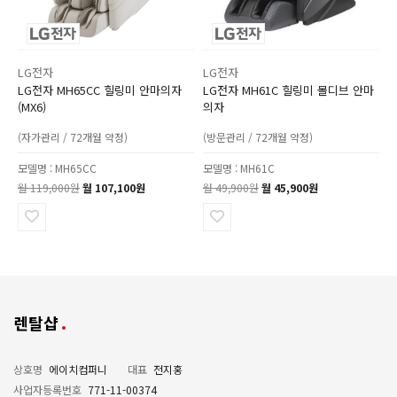
LG전자
LG전자
LG전자 MH65CC 힐링미 안마의자
LG전자 MH61C 힐링미 몰디브 안마
(MX6)
의자
(자가관리 / 72개월 약정)
(방문관리 / 72개월 약정)
모델명 : MH65CC
모델명 : MH61C
월 119,000원
월 107,100원
월 49,900원
월 45,900원
렌탈샵
상호명
에이치컴퍼니
대표
전지홍
사업자등록번호
771-11-00374