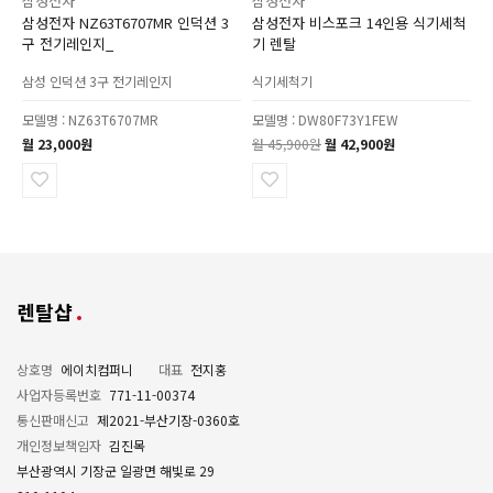
삼성전자
삼성전자
삼성전자 NZ63T6707MR 인덕션 3
삼성전자 비스포크 14인용 식기세척
구 전기레인지_
기 렌탈
삼성 인덕션 3구 전기레인지
식기세척기
모델명 : NZ63T6707MR
모델명 : DW80F73Y1FEW
월 23,000원
월 45,900원
월 42,900원
렌탈샵
상호명
에이치컴퍼니
대표
전지홍
사업자등록번호
771-11-00374
통신판매신고
제2021-부산기장-0360호
개인정보책임자
김진목
부산광역시 기장군 일광면 해빛로 29