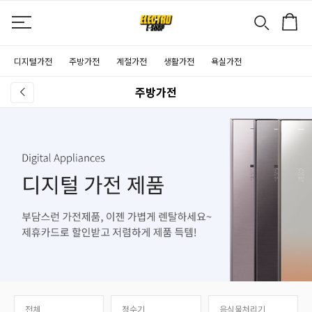
디지털가전
주방가전
계절가전
생활가전
욕실가전
주방가전
전체
정수기
음식물처리기